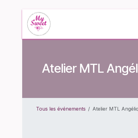
Se rendre au contenu
Accueil
Événe
Atelier MTL Angéli
Tous les événements
Atelier MTL Angéliq