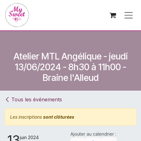
Se rendre au contenu
Atelier MTL Angélique - jeudi
13/06/2024 - 8h30 à 11h00 -
Braine l'Alleud
Tous les événements
Les inscriptions
sont clôturées
Ajouter au calendrier :
13
juin 2024