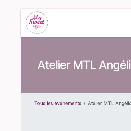
Se rendre au contenu
Accueil
Événe
Atelier MTL Angéli
Tous les événements
Atelier MTL Angéliq