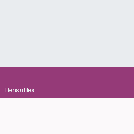
Liens utiles
Accueil
Evénements
Conditions générales d'utilisation et de vente
Politique de confidentialité
Contactez-nous