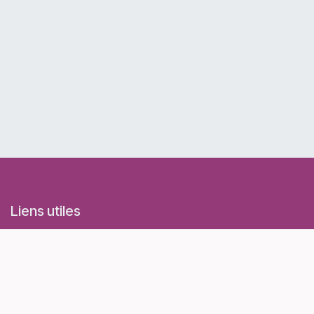
Liens utiles
Accueil
Evénements
Conditions générales d'utilisation et de vente
Politique de confidentialité
Contactez-nous