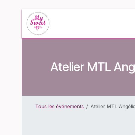
Se rendre au contenu
Accueil
Événe
Atelier MTL Ang
Tous les événements
Atelier MTL Angéliq