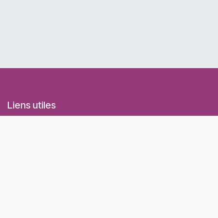
Liens utiles
Accueil
Evénements
Conditions générales d'utilisation et de vente
Politique de confidentialité
Contactez-nous
À propos