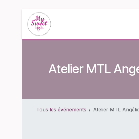
Se rendre au contenu
Accueil
Événe
Atelier MTL Angé
Tous les événements
Atelier MTL Angéliq