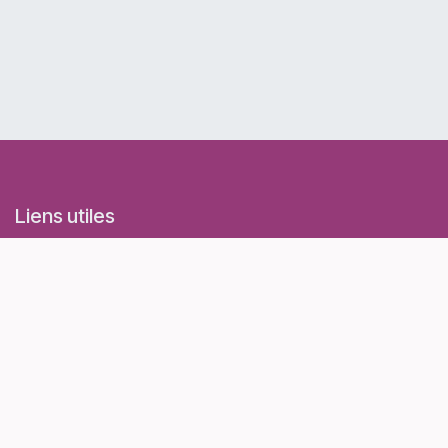
Liens utiles
Accueil
Evénements
Conditions générales d'utilisation et de vente
Politique de confidentialité
Contactez-nous
À propos