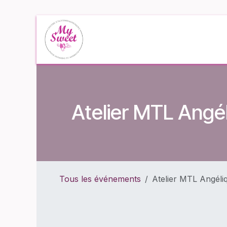
Se rendre au contenu
Accueil
Événe
Atelier MTL Angé
Tous les événements
Atelier MTL Angéli