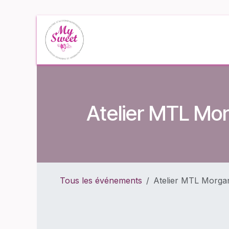
Se rendre au contenu
Accueil
Événe
Atelier MTL Mor
Tous les événements
Atelier MTL Morgan