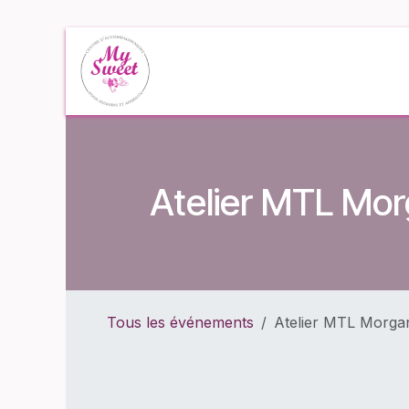
Se rendre au contenu
Accueil
Événe
Atelier MTL Mor
Tous les événements
Atelier MTL Morgan