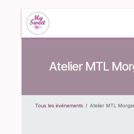
Se rendre au contenu
Accueil
Événe
Atelier MTL Mor
Tous les événements
Atelier MTL Morgan