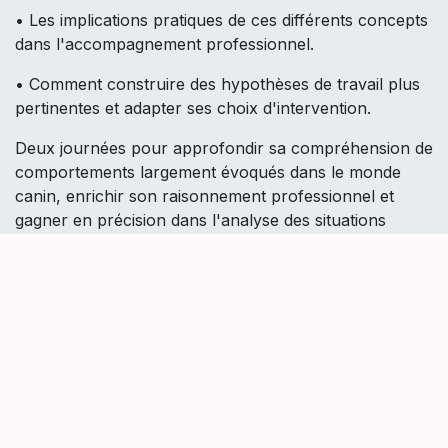
• Les implications pratiques de ces différents concepts
dans l'accompagnement professionnel.
• Comment construire des hypothèses de travail plus
pertinentes et adapter ses choix d'intervention.
Deux journées pour approfondir sa compréhension de
comportements largement évoqués dans le monde
canin, enrichir son raisonnement professionnel et
gagner en précision dans l'analyse des situations
rencontrées auprès des chiens et de leurs humains.
Cette formation s'adresse aux éducateurs canins,
comportementalistes, instructeurs, vétérinaires,
ASV et plus largement à tout professionnel du
monde canin souhaitant affiner sa compréhension
de ces comportements et développer un regard
plus nuancé sur leur interprétation et leur
accompagnement.