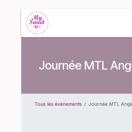
Se rendre au contenu
Accueil
Événe
Journée MTL Angé
Tous les événements
Journée MTL Angéli