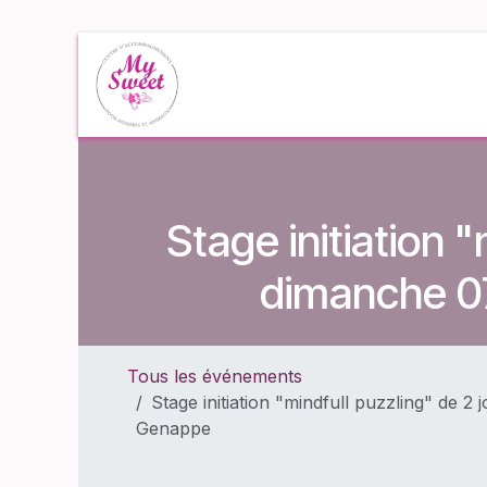
Se rendre au contenu
Accueil
Événe
Stage initiation 
dimanche 07
Tous les événements
Stage initiation "mindfull puzzling" de 
Genappe