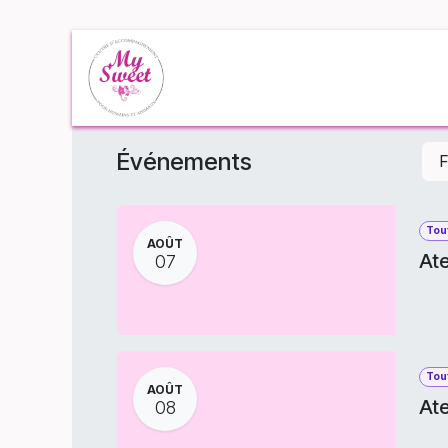
Se rendre au contenu
Accueil
Événe
Événements
F
Tout
AOÛT
Ate
07
Tout
AOÛT
Ate
08