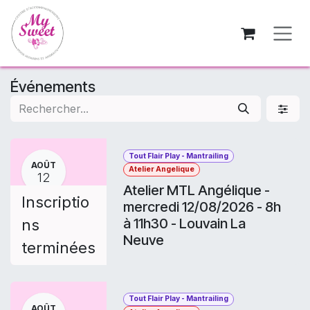
Se rendre au contenu
Événements
Tout Flair Play - Mantrailing
AOÛT
Atelier Angelique
12
Atelier MTL Angélique -
Inscriptio
mercredi 12/08/2026 - 8h
à 11h30 - Louvain La
ns
Neuve
terminées
Tout Flair Play - Mantrailing
AOÛT